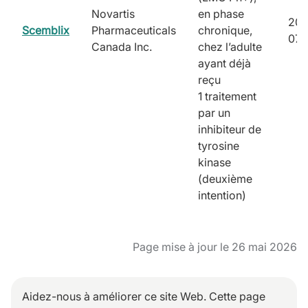
Novartis
en phase
202
Scemblix
Pharmaceuticals
chronique,
07-
Canada Inc.
chez l’adulte
ayant déjà
reçu
1 traitement
par un
inhibiteur de
tyrosine
kinase
(deuxième
intention)
Page mise à jour le 26 mai 2026
Aidez-nous à améliorer ce site Web. Cette page