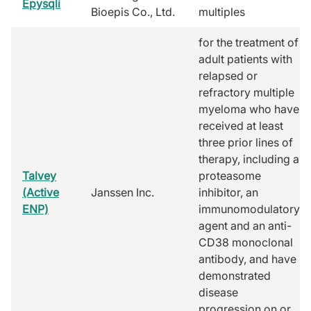
Epysqli
Bioepis Co., Ltd.
multiples
for the treatment of
adult patients with
relapsed or
refractory multiple
myeloma who have
received at least
three prior lines of
therapy, including a
Talvey
proteasome
(Active
Janssen Inc.
inhibitor, an
ENP)
immunomodulatory
agent and an anti-
CD38 monoclonal
antibody, and have
demonstrated
disease
progression on or