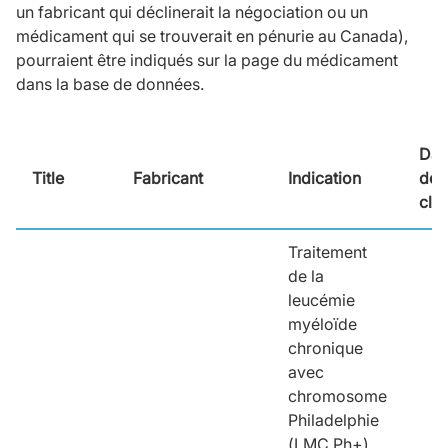
un fabricant qui déclinerait la négociation ou un
médicament qui se trouverait en pénurie au Canada),
pourraient être indiqués sur la page du médicament
dans la base de données.
Dat
Title
Fabricant
Indication
de
clô
Traitement
de la
leucémie
myéloïde
chronique
avec
chromosome
Philadelphie
(LMC Ph+),