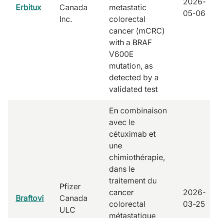
2026-
Erbitux
Canada
metastatic
05-06
Inc.
colorectal
cancer (mCRC)
with a BRAF
V600E
mutation, as
detected by a
validated test
En combinaison
avec le
cétuximab et
une
chimiothérapie,
dans le
traitement du
Pfizer
cancer
2026-
Braftovi
Canada
colorectal
03-25
ULC
métastatique