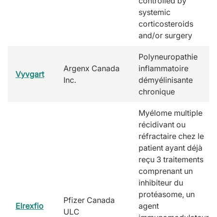
controlled by
systemic
corticosteroids
and/or surgery
Polyneuropathie
Argenx Canada
inflammatoire
Vyvgart
Inc.
démyélinisante
chronique
Myélome multiple
récidivant ou
réfractaire chez le
patient ayant déjà
reçu 3 traitements
comprenant un
inhibiteur du
protéasome, un
Pfizer Canada
Elrexfio
agent
ULC