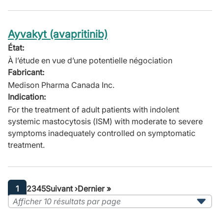
Ayvakyt (avapritinib)
État:
À l’étude en vue d’une potentielle négociation
Fabricant:
Medison Pharma Canada Inc.
Indication:
For the treatment of adult patients with indolent
systemic mastocytosis (ISM) with moderate to severe
symptoms inadequately controlled on symptomatic
treatment.
Pagination
Current
1
Page
2
Page
3
Page
4
Page
5
Next
Suivant ›
Last
Dernier »
page
page
page